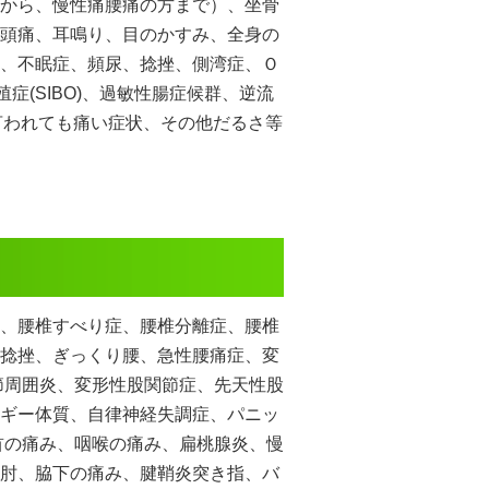
から、慢性痛腰痛の方まで）、坐骨
頭痛、耳鳴り、目のかすみ、全身の
、不眠症、頻尿、捻挫、側湾症、Ｏ
(SIBO)、過敏性腸症候群、逆流
言われても痛い症状、その他だるさ等
、腰椎すべり症、腰椎分離症、腰椎
捻挫、ぎっくり腰、急性腰痛症、変
節周囲炎、変形性股関節症、先天性股
ギー体質、自律神経失調症、パニッ
首の痛み、咽喉の痛み、扁桃腺炎、慢
肘、脇下の痛み、腱鞘炎突き指、バ