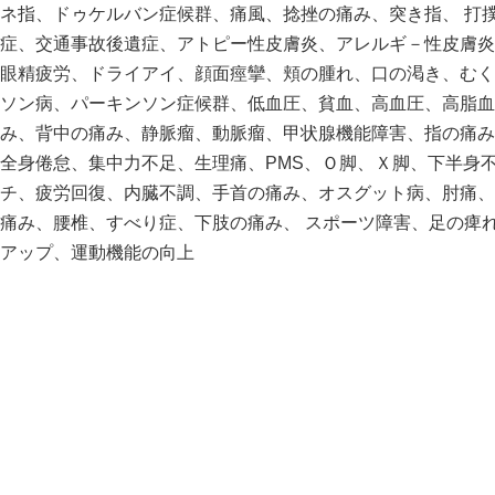
ネ指、ドゥケルバン症候群、痛風、捻挫の痛み、突き指、 打撲
症、交通事故後遺症、アトピー性皮膚炎、アレルギ－性皮膚炎
眼精疲労、ドライアイ、顔面痙攣、頬の腫れ、口の渇き、むく
ソン病、パーキンソン症候群、低血圧、貧血、高血圧、高脂血
み、背中の痛み、静脈瘤、動脈瘤、甲状腺機能障害、指の痛み
全身倦怠、集中力不足、生理痛、PMS、Ｏ脚、Ｘ脚、下半身
チ、疲労回復、内臓不調、手首の痛み、オスグット病、肘痛、
痛み、腰椎、すべり症、下肢の痛み、 スポーツ障害、足の痺
アップ、運動機能の向上