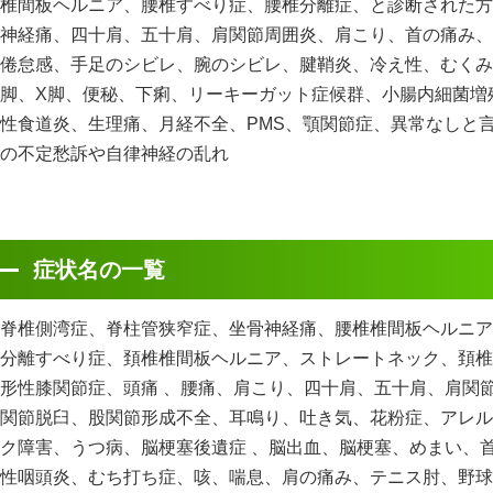
椎間板ヘルニア、腰椎すべり症、腰椎分離症、と診断された方
神経痛、四十肩、五十肩、肩関節周囲炎、肩こり、首の痛み、
倦怠感、手足のシビレ、腕のシビレ、腱鞘炎、冷え性、むくみ
脚、X脚、便秘、下痢、リーキーガット症候群、小腸内細菌増殖症
性食道炎、生理痛、月経不全、PMS、顎関節症、異常なしと
の不定愁訴や自律神経の乱れ
症状名の一覧
脊椎側湾症、脊柱管狭窄症、坐骨神経痛、腰椎椎間板ヘルニア
分離すべり症、頚椎椎間板ヘルニア、ストレートネック、頚椎
形性膝関節症、頭痛 、腰痛、肩こり、四十肩、五十肩、肩関
関節脱臼、股関節形成不全、耳鳴り、吐き気、花粉症、アレル
ク障害、うつ病、脳梗塞後遺症 、脳出血、脳梗塞、めまい、
性咽頭炎、むち打ち症、咳、喘息、肩の痛み、テニス肘、野球