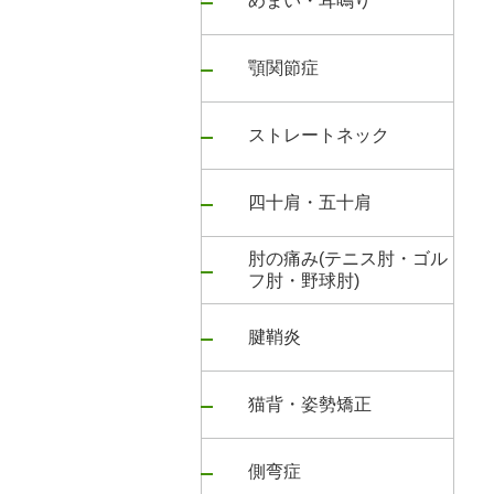
めまい・耳鳴り
顎関節症
ストレートネック
四十肩・五十肩
肘の痛み(テニス肘・ゴル
フ肘・野球肘)
腱鞘炎
猫背・姿勢矯正
側弯症