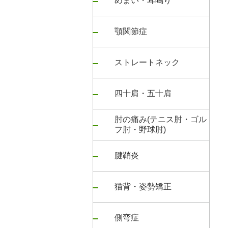
めまい・耳鳴り
顎関節症
ストレートネック
四十肩・五十肩
肘の痛み(テニス肘・ゴル
フ肘・野球肘)
腱鞘炎
猫背・姿勢矯正
側弯症