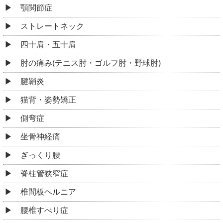
顎関節症
ストレートネック
四十肩・五十肩
肘の痛み(テニス肘・ゴルフ肘・野球肘)
腱鞘炎
猫背・姿勢矯正
側弯症
坐骨神経痛
ぎっくり腰
脊柱管狭窄症
椎間板ヘルニア
腰椎すべり症