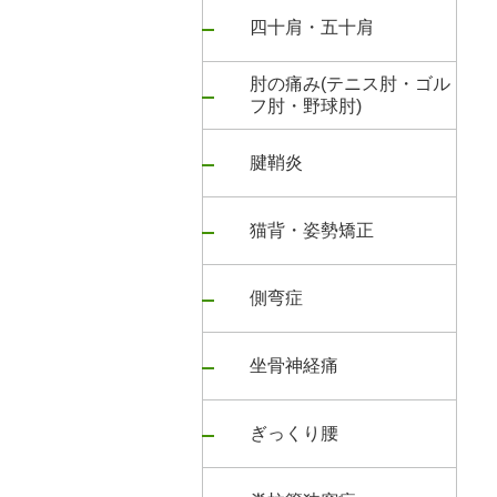
四十肩・五十肩
肘の痛み(テニス肘・ゴル
フ肘・野球肘)
腱鞘炎
猫背・姿勢矯正
側弯症
坐骨神経痛
ぎっくり腰